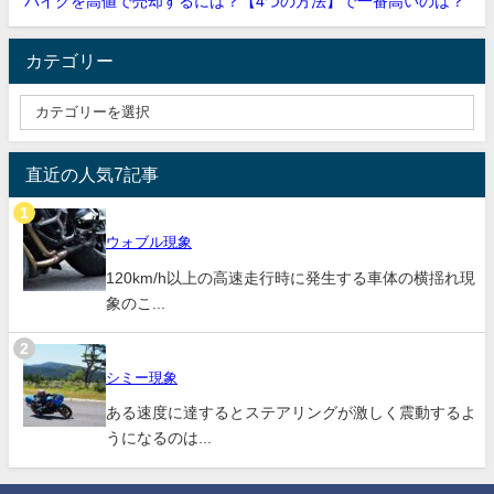
バイクを高値で売却するには？【4つの方法】で一番高いのは？
カテゴリー
直近の人気7記事
ウォブル現象
120km/h以上の高速走行時に発生する車体の横揺れ現
象のこ...
シミー現象
ある速度に達するとステアリングが激しく震動するよ
うになるのは...