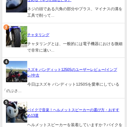
ネジの頭である六角の部分やプラス、マイナスの溝を
工具で削って...
チャタリング
チャタリングとは、一般的には電子機器における微細
で非常に速い...
スズキ バンディット1250Sのユーザーレビュー/インプ
レ/中古
今日はスズキ バンディット1250Sを愛車にしている
「のぶさ...
バイクで音楽！ヘルメットスピーカーの選び方・おすす
め13選
ヘルメットスピーカーを装着していますか？バイクを