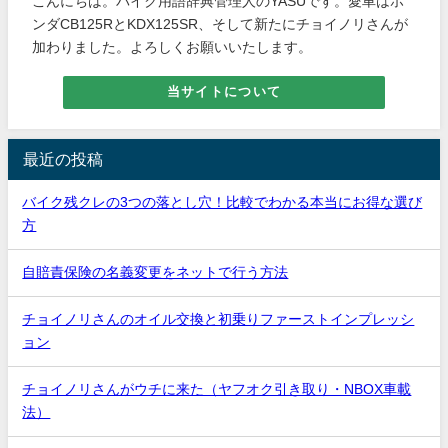
こんにちは。バイク用語辞典管理人のYASUです。愛車はホ
ンダCB125RとKDX125SR、そして新たにチョイノリさんが
加わりました。よろしくお願いいたします。
当サイトについて
最近の投稿
バイク残クレの3つの落とし穴！比較でわかる本当にお得な選び
方
自賠責保険の名義変更をネットで行う方法
チョイノリさんのオイル交換と初乗りファーストインプレッシ
ョン
チョイノリさんがウチに来た（ヤフオク引き取り・NBOX車載
法）