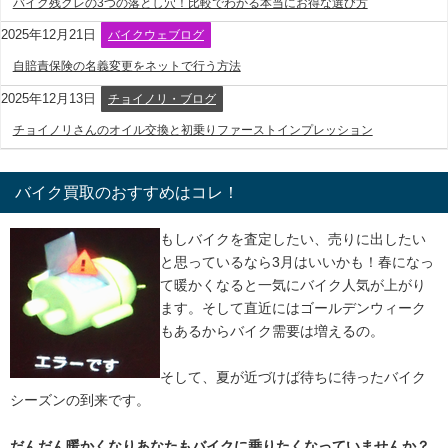
バイク残クレの3つの落とし穴！比較でわかる本当にお得な選び方
2025年12月21日
バイクウェブログ
自賠責保険の名義変更をネットで行う方法
2025年12月13日
チョイノリ・ブログ
チョイノリさんのオイル交換と初乗りファーストインプレッション
バイク買取のおすすめはコレ！
もしバイクを査定したい、売りに出したい
と思っているなら3月はいいかも！春になっ
て暖かくなると一気にバイク人気が上がり
ます。そして直近にはゴールデンウィーク
もあるからバイク需要は増えるの。
そして、夏が近づけば待ちに待ったバイク
シーズンの到来です。
だんだん暖かくなりあなたもバイクに乗りたくなっていませんか？