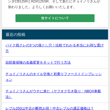
ンダCB125RとKDX125SR、そして新たにチョイノリさんが
加わりました。よろしくお願いいたします。
当サイトについて
最近の投稿
バイク残クレの3つの落とし穴！比較でわかる本当にお得な選び
方
自賠責保険の名義変更をネットで行う方法
チョイノリさんのオイル交換と初乗りファーストインプレッシ
ョン
チョイノリさんがウチに来た（ヤフオク引き取り・NBOX車載
法）
レブル250は中古が断然お得！中古レブルの適正価格は？