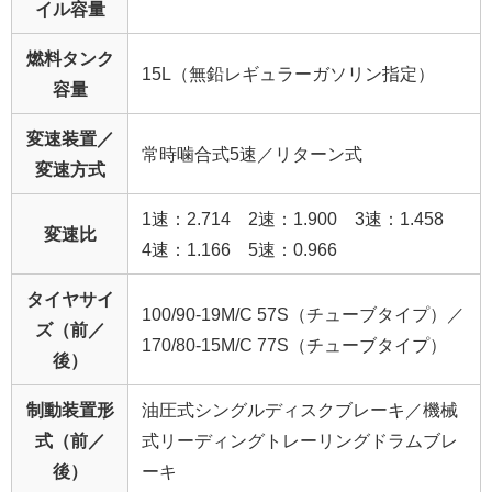
イル容量
燃料タンク
15L（無鉛レギュラーガソリン指定）
容量
変速装置／
常時噛合式5速／リターン式
変速方式
1速：2.714 2速：1.900 3速：1.458
変速比
4速：1.166 5速：0.966
タイヤサイ
100/90-19M/C 57S（チューブタイプ）／
ズ（前／
170/80-15M/C 77S（チューブタイプ）
後）
制動装置形
油圧式シングルディスクブレーキ／機械
式（前／
式リーディングトレーリングドラムブレ
後）
ーキ