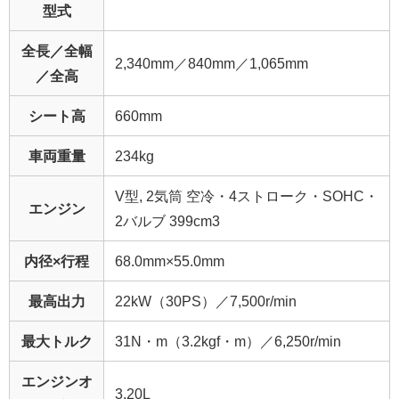
型式
全長／全幅
2,340mm／840mm／1,065mm
／全高
シート高
660mm
車両重量
234kg
V型, 2気筒 空冷・4ストローク・SOHC・
エンジン
2バルブ 399cm3
内径×行程
68.0mm×55.0mm
最高出力
22kW（30PS）／7,500r/min
最大トルク
31N・m（3.2kgf・m）／6,250r/min
エンジンオ
3.20L