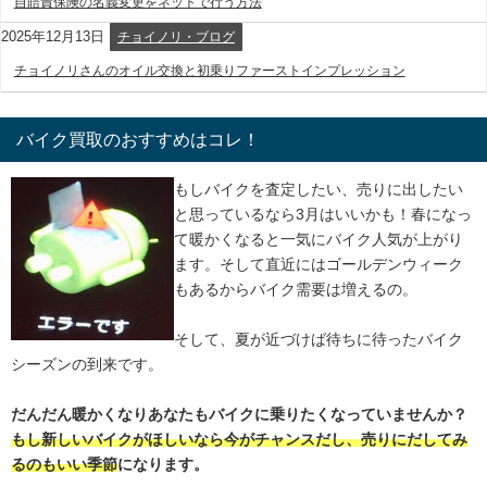
自賠責保険の名義変更をネットで行う方法
2025年12月13日
チョイノリ・ブログ
チョイノリさんのオイル交換と初乗りファーストインプレッション
バイク買取のおすすめはコレ！
もしバイクを査定したい、売りに出したい
と思っているなら3月はいいかも！春になっ
て暖かくなると一気にバイク人気が上がり
ます。そして直近にはゴールデンウィーク
もあるからバイク需要は増えるの。
そして、夏が近づけば待ちに待ったバイク
シーズンの到来です。
だんだん暖かくなりあなたもバイクに乗りたくなっていませんか？
もし新しいバイクがほしいなら今がチャンスだし、売りにだしてみ
るのもいい季節
になります。