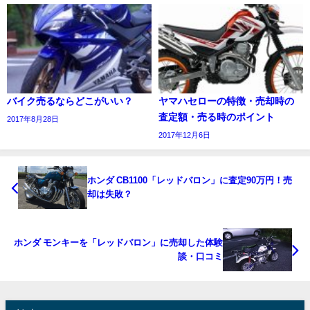
バイク売るならどこがいい？
ヤマハセローの特徴・売却時の
査定額・売る時のポイント
2017年8月28日
2017年12月6日
ホンダ CB1100「レッドバロン」に査定90万円！売
却は失敗？
ホンダ モンキーを「レッドバロン」に売却した体験
談・口コミ