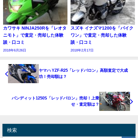
カワサキ NINJA250Rを「レオタ
スズキ イナズマ1200を「バイク
ニモト」で査定・売却した体験
ワン」で査定・売却した体験
談・口コミ
談・口コミ
2018年6月26日
2018年2月17日
ヤマハ YZF-R25「レッドバロン」高額査定で大成
功！売却額は？
バンディット1250S「レッドバロン」売却！上乗
せ・査定額は？
検索