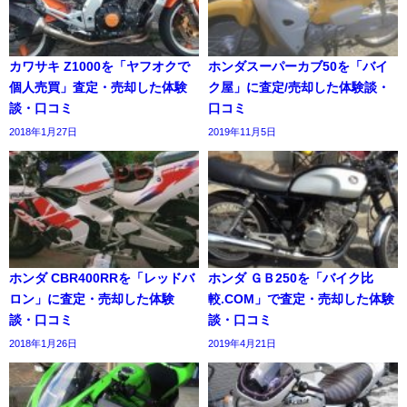
カワサキ Z1000を「ヤフオクで
ホンダスーパーカブ50を「バイ
個人売買」査定・売却した体験
ク屋」に査定/売却した体験談・
談・口コミ
口コミ
2018年1月27日
2019年11月5日
ホンダ CBR400RRを「レッドバ
ホンダ ＧＢ250を「バイク比
ロン」に査定・売却した体験
較.COM」で査定・売却した体験
談・口コミ
談・口コミ
2018年1月26日
2019年4月21日