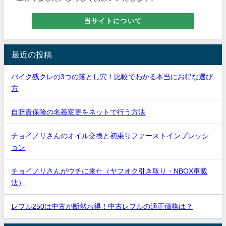
当サイトについて
最近の投稿
バイク残クレの3つの落とし穴！比較でわかる本当にお得な選び
方
自賠責保険の名義変更をネットで行う方法
チョイノリさんのオイル交換と初乗りファーストインプレッシ
ョン
チョイノリさんがウチに来た（ヤフオク引き取り・NBOX車載
法）
レブル250は中古が断然お得！中古レブルの適正価格は？