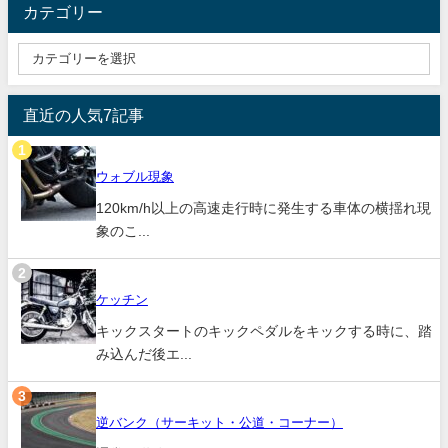
カテゴリー
直近の人気7記事
ウォブル現象
120km/h以上の高速走行時に発生する車体の横揺れ現
象のこ...
ケッチン
キックスタートのキックペダルをキックする時に、踏
み込んだ後エ...
逆バンク（サーキット・公道・コーナー）