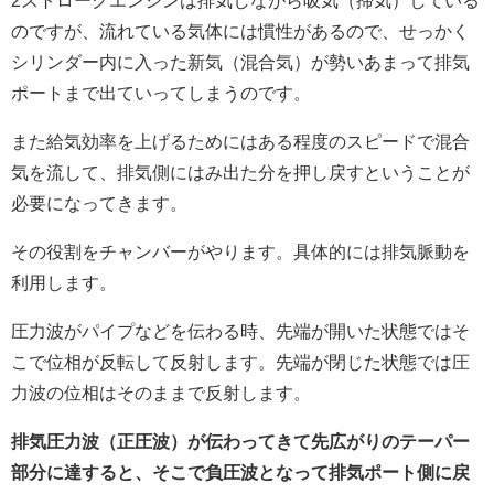
2ストロークエンジンは排気しながら吸気（掃気）している
のですが、流れている気体には慣性があるので、せっかく
シリンダー内に入った新気（混合気）が勢いあまって排気
ポートまで出ていってしまうのです。
また給気効率を上げるためにはある程度のスピードで混合
気を流して、排気側にはみ出た分を押し戻すということが
必要になってきます。
その役割をチャンバーがやります。具体的には排気脈動を
利用します。
圧力波がパイプなどを伝わる時、先端が開いた状態ではそ
こで位相が反転して反射します。先端が閉じた状態では圧
力波の位相はそのままで反射します。
排気圧力波（正圧波）が伝わってきて先広がりのテーパー
部分に達すると、そこで負圧波となって排気ポート側に戻