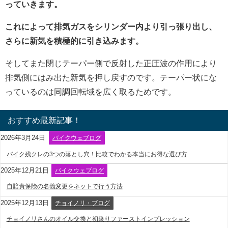
っていきます。
これによって排気ガスをシリンダー内より引っ張り出し、
さらに新気を積極的に引き込みます。
そしてまた閉じテーパー側で反射した正圧波の作用により
排気側にはみ出た新気を押し戻すのです。テーパー状にな
っているのは同調回転域を広く取るためです。
おすすめ最新記事！
2026年3月24日
バイクウェブログ
バイク残クレの3つの落とし穴！比較でわかる本当にお得な選び方
2025年12月21日
バイクウェブログ
自賠責保険の名義変更をネットで行う方法
2025年12月13日
チョイノリ・ブログ
チョイノリさんのオイル交換と初乗りファーストインプレッション