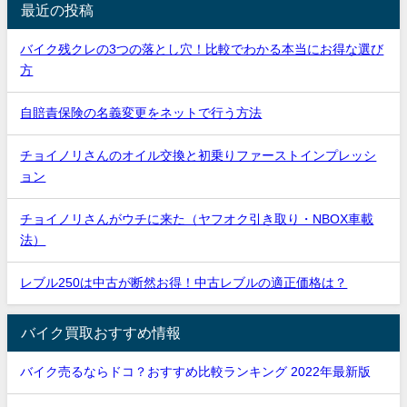
最近の投稿
バイク残クレの3つの落とし穴！比較でわかる本当にお得な選び
方
自賠責保険の名義変更をネットで行う方法
チョイノリさんのオイル交換と初乗りファーストインプレッシ
ョン
チョイノリさんがウチに来た（ヤフオク引き取り・NBOX車載
法）
レブル250は中古が断然お得！中古レブルの適正価格は？
バイク買取おすすめ情報
バイク売るならドコ？おすすめ比較ランキング 2022年最新版