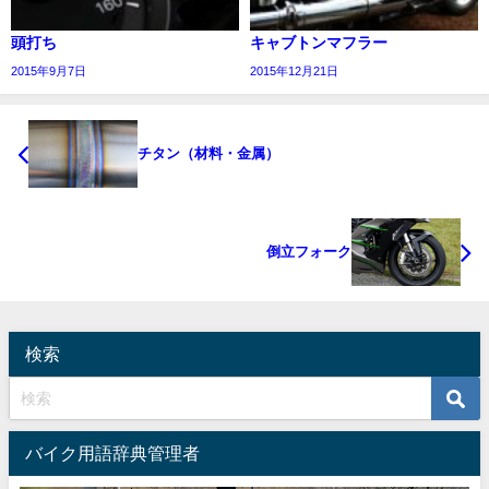
頭打ち
キャブトンマフラー
2015年9月7日
2015年12月21日
チタン（材料・金属）
倒立フォーク
検索
バイク用語辞典管理者