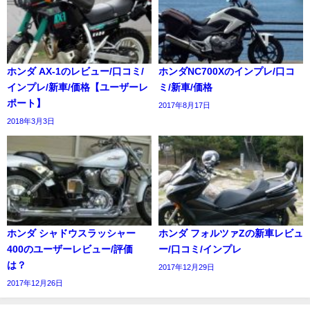
ホンダ AX-1のレビュー/口コミ/
ホンダNC700Xのインプレ/口コ
インプレ/新車/価格【ユーザーレ
ミ/新車/価格
ポート】
2017年8月17日
2018年3月3日
ホンダ シャドウスラッシャー
ホンダ フォルツァZの新車レビュ
400のユーザーレビュー/評価
ー/口コミ/インプレ
は？
2017年12月29日
2017年12月26日