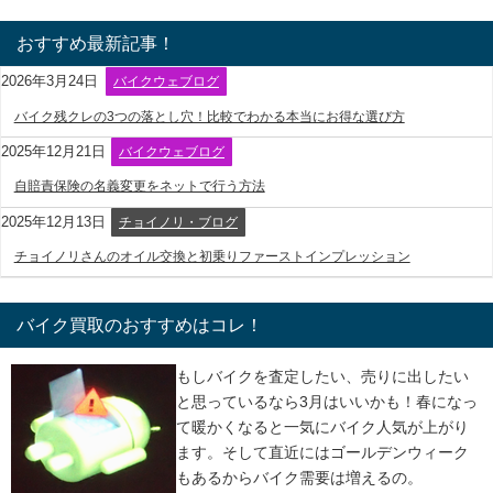
おすすめ最新記事！
2026年3月24日
バイクウェブログ
バイク残クレの3つの落とし穴！比較でわかる本当にお得な選び方
2025年12月21日
バイクウェブログ
自賠責保険の名義変更をネットで行う方法
2025年12月13日
チョイノリ・ブログ
チョイノリさんのオイル交換と初乗りファーストインプレッション
バイク買取のおすすめはコレ！
もしバイクを査定したい、売りに出したい
と思っているなら3月はいいかも！春になっ
て暖かくなると一気にバイク人気が上がり
ます。そして直近にはゴールデンウィーク
もあるからバイク需要は増えるの。