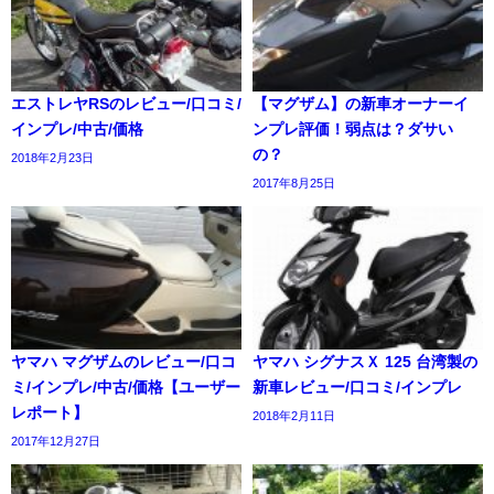
エストレヤRSのレビュー/口コミ/
【マグザム】の新車オーナーイ
インプレ/中古/価格
ンプレ評価！弱点は？ダサい
の？
2018年2月23日
2017年8月25日
ヤマハ マグザムのレビュー/口コ
ヤマハ シグナスＸ 125 台湾製の
ミ/インプレ/中古/価格【ユーザー
新車レビュー/口コミ/インプレ
レポート】
2018年2月11日
2017年12月27日