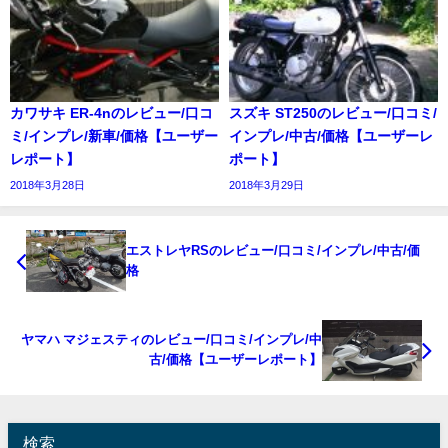
カワサキ ER-4nのレビュー/口コ
スズキ ST250のレビュー/口コミ/
ミ/インプレ/新車/価格【ユーザー
インプレ/中古/価格【ユーザーレ
レポート】
ポート】
2018年3月28日
2018年3月29日
エストレヤRSのレビュー/口コミ/インプレ/中古/価
格
ヤマハ マジェスティのレビュー/口コミ/インプレ/中
古/価格【ユーザーレポート】
検索