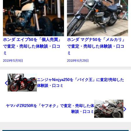
ホンダ エイプ50を「個人売買」
ホンダ マグナ50を「メルカリ」
で査定・売却した体験談・口コ
で査定・売却した体験談・口コ
ミ
ミ
2019年5月9日
2018年6月29日
ニンジャNinjya250を「バイク王」に査定/売却した
体験談・口コミ
ヤマハFZR250Rを「ヤフオク」で査定・売却した体
験談・口コミ