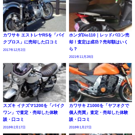
カワサキ エストレヤRSを「バイ
ホンダDio110｜レッドバロン売
クブロス」に売却した口コミ
却！査定は成功？売却額はいく
ら？
2017年12月2日
2021年11月28日
スズキ イナズマ1200を「バイク
カワサキ Z1000を「ヤフオクで
ワン」で査定・売却した体験
個人売買」査定・売却した体験
談・口コミ
談・口コミ
2018年2月17日
2018年1月27日