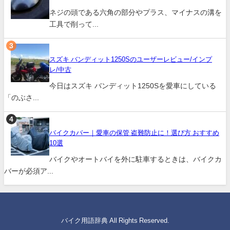
ネジの頭である六角の部分やプラス、マイナスの溝を
工具で削って...
スズキ バンディット1250Sのユーザーレビュー/インプ
レ/中古
今日はスズキ バンディット1250Sを愛車にしている
「のぶさ...
バイクカバー｜愛車の保管 盗難防止に！選び方 おすすめ
10選
バイクやオートバイを外に駐車するときは、バイクカ
バーが必須ア...
バイク用語辞典 All Rights Reserved.