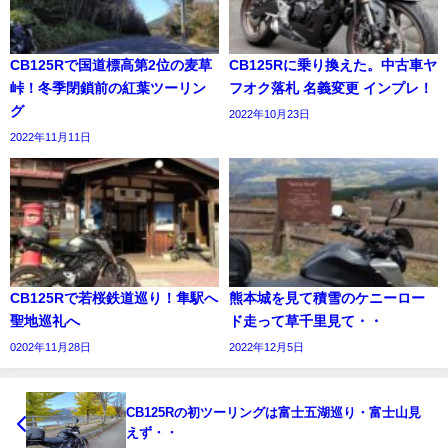
CB125Rで国道標高第2位の麦草
CB125Rに乗り換えた。中古車ヤ
峠！冬季閉鎖前の紅葉ツーリン
フオク落札 名義変更 インプレ！
グ
2022年10月23日
2022年11月11日
CB125Rで若桜鉄道巡り！隼駅へ
熊本城を見て積雪のケニーロー
聖地巡礼へ
ド走って草千里見て・・
0202年11月28日
2022年12月5日
CB125Rの初ツーリングは富士五湖巡り・富士山見
えず・・