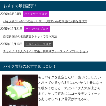
おすすめ最新記事！
2026年3月24日
バイクウェブログ
バイク残クレの3つの落とし穴！比較でわかる本当にお得な選び方
2025年12月21日
バイクウェブログ
自賠責保険の名義変更をネットで行う方法
2025年12月13日
チョイノリ・ブログ
チョイノリさんのオイル交換と初乗りファーストインプレッション
バイク買取のおすすめはコレ！
もしバイクを査定したい、売りに出したい
と思っているなら3月はいいかも！春になっ
て暖かくなると一気にバイク人気が上がり
ます。そして直近にはゴールデンウィーク
もあるからバイク需要は増えるの。