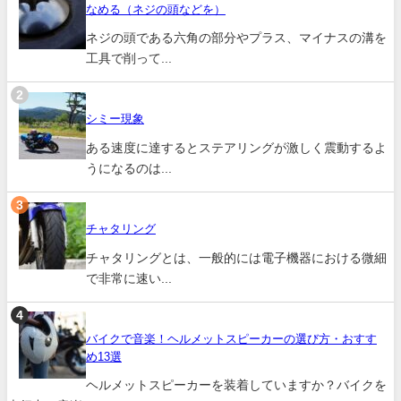
なめる（ネジの頭などを）
ネジの頭である六角の部分やプラス、マイナスの溝を
工具で削って...
シミー現象
ある速度に達するとステアリングが激しく震動するよ
うになるのは...
チャタリング
チャタリングとは、一般的には電子機器における微細
で非常に速い...
バイクで音楽！ヘルメットスピーカーの選び方・おすす
め13選
ヘルメットスピーカーを装着していますか？バイクを