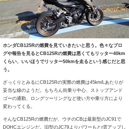
ホンダ
CB125Rの燃費
を見ていきたいと思う。色々なブロ
グや報告を見るとCB125Rの燃費は悪くてもリッター40km
くらい、いいほうでリッター50kmを走るという感じだと思
う。
ざっくりとみるにCB125Rの実際の燃費は45km/Lあたりが
妥当な線のようだ。もちろん街乗り中心、ストップアンド
ゴーの通勤、ロングツーリングなど使い方や乗り方により
変わってくる。
そんなCB125Rの燃費だが、ウチのCBは最新型のJC91で
DOHCエンジンだ。旧型のJC79よりパワーもとr雲アップし