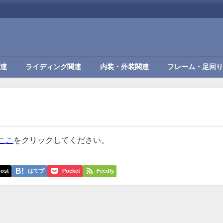
連
ライディング関連
内装・外装関連
フレーム・足回り
ここ
をクリックしてください。
ost
はてブ
Pocket
Feedly