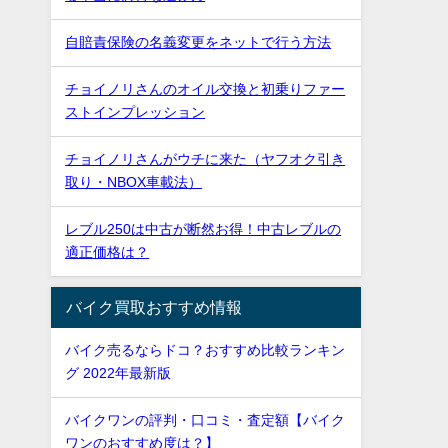
自賠責保険の名義変更をネットで行う方法
チョイノリさんのオイル交換と初乗りファー
ストインプレッション
チョイノリさんがウチに来た（ヤフオク引き
取り・NBOX車載法）
レブル250は中古が断然お得！中古レブルの
適正価格は？
バイク買取おすすめ情報
バイク売るならドコ？おすすめ比較ランキン
グ 2022年最新版
バイクワンの評判・口コミ・査定額【バイク
ワンのおすすめ度は？】