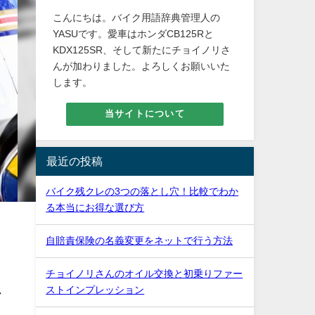
こんにちは。バイク用語辞典管理人の
YASUです。愛車はホンダCB125Rと
KDX125SR、そして新たにチョイノリさ
んが加わりました。よろしくお願いいた
します。
当サイトについて
最近の投稿
バイク残クレの3つの落とし穴！比較でわか
る本当にお得な選び方
自賠責保険の名義変更をネットで行う方法
チョイノリさんのオイル交換と初乗りファー
ス
ストインプレッション