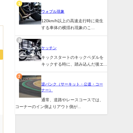
ウォブル現象
120km/h以上の高速走行時に発生
する車体の横揺れ現象のこ...
ケッチン
キックスタートのキックペダルを
キックする時に、踏み込んだ後エ...
逆バンク（サーキット・公道・コー
ナー）
通常、道路やレースコースでは、
コーナーのイン側よりアウト側が...