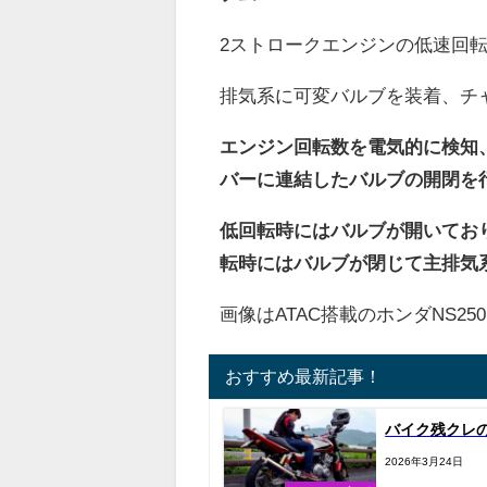
2ストロークエンジンの低速回
排気系に可変バルブを装着、チ
エンジン回転数を電気的に検知
バーに連結したバルブの開閉を
低回転時にはバルブが開いてお
転時にはバルブが閉じて主排気
画像はATAC搭載のホンダNS25
おすすめ最新記事！
バイク残クレ
2026年3月24日